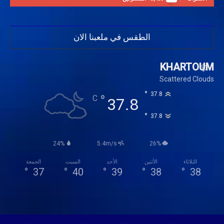
الطقس في ملعبنا الان
KHARTOUM
Scattered Clouds
°
37.8
°
C
37.8
°
37.8
24%
5.4m/s
26%
الثلاثاء
الأثنين
الأحد
السبت
الجمعة
°
37
°
40
°
39
°
38
°
38