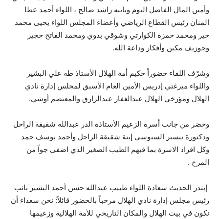
وأمين المال الفاضل التوم ونائبه راشد صالح ، اللواء أحمد عطا
المنان رئيس القطاع الرياضي وأعضاء المجلس اللواء يحيى محمد
خير ومحمد حمزة الكوارتي وشوقي بدوي ومحمد الفاتح حجير
وجوزيف مكين وأفكار وداعة الله.
وشرّف اللقاء حضوراً حكيم أمة الهلال الأستاذ طه علي البشير
واللواء ميرغني إدريس الأمين العام الأسبق لمجلس إدارة نادي
الهلال ومؤرخي الهلال عبدالغفار عبدالرازق والمعتصم أوشي.
وحضر من جانب أسرة الزعيم الأستاذة الدر عبدالله شقيقة الراحل
ودكتورة تيسير السنوسي إبنة شقيقة الراحل وأحمد يوسف حمد
وكل افراد الاسرة بما فيهم الطيب الصغير الذي اضفى جواً من
المرح .
إبتدر الحديث سعادة اللواء طبيب عبدالله حسن أحمد البشير نائب
رئيس مجلس إدارة نادي الهلال مرحباً بالحضور قائلاً: نحن سعداء أن
نكون في بيت الهلال والمكان التاريخي للأمة الهلالية وزعيمها