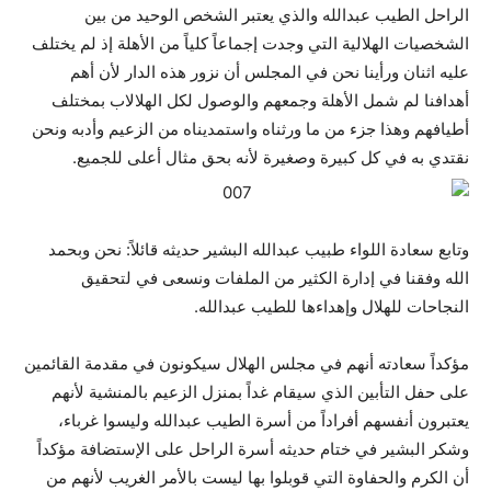
الراحل الطيب عبدالله والذي يعتبر الشخص الوحيد من بين
الشخصيات الهلالية التي وجدت إجماعاً كلياً من الأهلة إذ لم يختلف
عليه اثنان ورأينا نحن في المجلس أن نزور هذه الدار لأن أهم
أهدافنا لم شمل الأهلة وجمعهم والوصول لكل الهلالاب بمختلف
أطيافهم وهذا جزء من ما ورثناه واستمديناه من الزعيم وأدبه ونحن
نقتدي به في كل كبيرة وصغيرة لأنه بحق مثال أعلى للجميع.
وتابع سعادة اللواء طبيب عبدالله البشير حديثه قائلاً: نحن وبحمد
الله وفقنا في إدارة الكثير من الملفات ونسعى في لتحقيق
النجاحات للهلال وإهداءها للطيب عبدالله.
مؤكداً سعادته أنهم في مجلس الهلال سيكونون في مقدمة القائمين
على حفل التأبين الذي سيقام غداً بمنزل الزعيم بالمنشية لأنهم
يعتبرون أنفسهم أفراداً من أسرة الطيب عبدالله وليسوا غرباء،
وشكر البشير في ختام حديثه أسرة الراحل على الإستضافة مؤكداً
أن الكرم والحفاوة التي قوبلوا بها ليست بالأمر الغريب لأنهم من