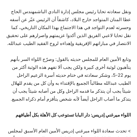
ونقل سعادته تحايا رئيس مجلس إدارة النادي الباشمهندس الحاج
عطا المنان المتواجد خارج البلاد، كاشفاً أن الرئيس عبّر عن أسفه
وحسرته لعدم التواجد في هذا الاجتماع بهذا المكان التاريخي، كما
نقل تحايا لاعبي الفريق الذين أكدوا عزيمتهم واصرارهم على تحقيق
الانتصار في مباراتهم الإفريقية وإهداءه لروح الفقيد الطيب عبدالله.
وتابع الأمين العام للمجلس حديثه بالقول: وصرّح اللواء السر بأنهم
يتأهبون لوثبة أخرى كبيرة ولكن يجب ألا تفهم هذه الوثبة أكثر من
يوم 22-5، وشكر سعادته في ختام حديثه أسرة الزعيم الراحل
الطيب عبدالله مطالباً الجميع بالإقتداء به وأن كل من يقدم للهلال
شيئاً يجب أن يتذكر ما قدمه الراحل وكل من أصابه شيئاً يجب أن
يتذكر ما أصاب الراحل أيضاً لأنه شخص يتأقزم أمام ذكراه الجميع.
اللواء ميرغني إدريس: دار البابا تستوعب كل الأهلة بكل أطيافهم
> تحدث سعادة اللواء ميرغني إدريس الأمين العام الأسبق لمجلس