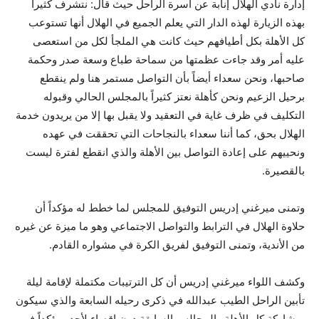
إدارة نادي الهلال إنابة عن أسرة الراحل حيث قال: نتشرف كثيراً
بهذه الزيارة لهذه الدار التي يعلم الجميع في الهلال أنها تستوعب
كل الأهلة بكل أطيافهم حيث كانت هي الملجأ لكل من استعصى
عليه أمر وقد جاءت عظمتها من سماحة طباع وسعة صدر وحكمة
صاحبها، ونحن سعداء أيضاً بأن التواصل مستمر هنا ولم ينقطع
برحيل الزعيم ونحن كأهلة نعتز كثيراً بالمجلس الحالي وقبوله
التكليف في ظرف غاية في التعقيد ولا يقبل بها إلا من يريدون خدمة
الهلال بحق، كما أننا سعداء بالنجاحات التي تحققت في عهده
ونحييهم على إعادة التواصل بين الأهلة والذي انقطع لفترة ليست
بالقصيرة.
وتمنى ميرغني إدريس التوفيق للمجلس لما خطط له مؤكداً أن
حلاوة الهلال في الترابط والتواصل الاجتماعي وهو ما ميزة عن غيره
من الأندية، وتمنى التوفيق لفريق الكرة في مشواره القادم.
وكشف اللواء ميرغني إدريس أن كل الترتيبات مكتملة لإقامة ليلة
تأبين الراحل الطيب عبدالله في ذكرى رحيله السابعة والذي سيكون
بمشاركة كل الأهلة والمجالس السابقة دون إقصاء لأحد، مؤكداً في