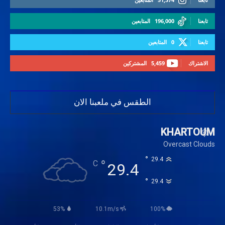
تابعنا
196,000
المتابعين
تابعنا
0
المتابعين
الاشتراك
5,459
المشتركين
الطقس في ملعبنا الان
KHARTOUM
Overcast Clouds
°
29.4
°
C
29.4
°
29.4
53%
10.1m/s
100%