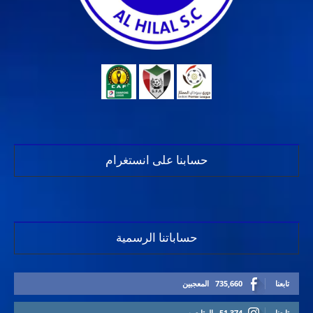
حسابنا على انستغرام
حساباتنا الرسمية
تابعنا
735,660
المعجبين
تابعنا
51,374
المتابعين