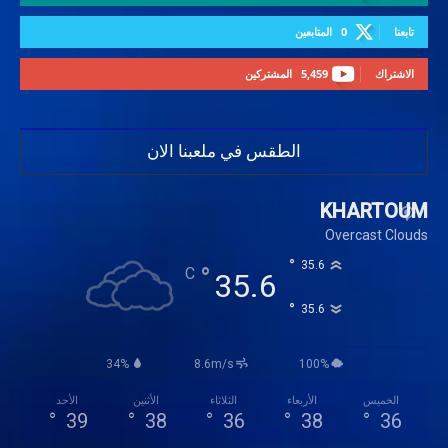
تابعنا
0
المتابعين
الاشتراك
5,459
المشتركين
الطقس في ملعبنا الان
KHARTOUM
Overcast Clouds
°
35.6
°
C
35.6
°
35.6
34%
8.6m/s
100%
الخميس
الأربعاء
الثلاثاء
الأثنين
الأحد
°
39
°
38
°
36
°
38
°
36