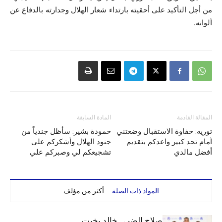
من أجل التأكيد على أحقيته بارتداء شعار الهلال وجدارته بالدفاع عن
ألوانه.
المقالة القادمة
المادة السابقة
توريه: حفاوة الاستقبال وضعتني
حمودة بشير: سأظل جندياً من
أمام تحد كبير واعدكم بتقديم
جنود الهلال وأشكركم على
أفضل مالدي
تشجيعكم لي وصبركم علي
المواد ذات الصلة
أكثر من مؤلف
الهلال يعيد قيد صلاح الضي.. خالد بخيت..