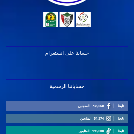
حسابنا على انستغرام
حساباتنا الرسمية
تابعنا
735,660
المعجبين
تابعنا
51,374
المتابعين
تابعنا
196,000
المتابعين