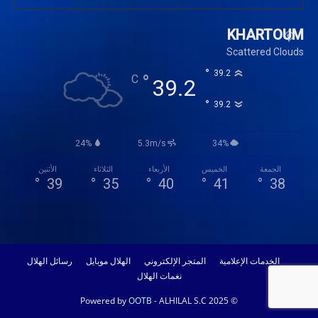
KHARTOUM
Scattered Clouds
°
39.2
°
C
39.2
°
39.2
24%
5.3m/s
34%
الجمعة
الخميس
الأربعاء
الثلاثاء
الأثنين
°
39
°
35
°
40
°
41
°
38
الخدمات الإعلامية
المتجر الإلكتروني
الهلال موبايل
رسائل الهلال
نغمات الهلال
OOTB
- ALHILAL S.C 2025
© Powered by