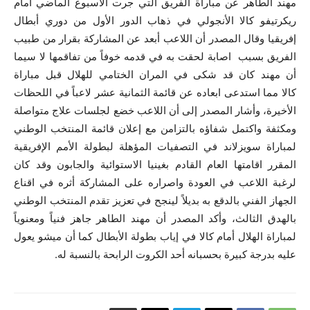
مهند الطاهر عن مباراة الفريق التي جرت الاسبوع الماضي أمام
ريكرتيفو كالا الأنجولي في ذهاب الدور الأول من دوري أبطال
إفريقيا وقال المصدر أن اللاعب أبعد عن المشاركة بقرار من طبيب
الفريق بسبب اصابة لحقت به في قدمه خوفاً من تفاقمها لا سيما
أن مهند كان قد شكى في المران الختامي للهلال قبل مباراة
كالا مما استدعى ابعاده عن قائمة الثمانية عشر لاعباً في اللحظات
الأخيرة، وأشار المصدر إلى أن اللاعب خضع لجلسات علاج متواصلة
ومكثفة واكتمل شفاؤه بالتزامن مع إعلان قائمة المنتخب الوطني
لمباراة سويزلاند في التصفيات المؤهلة لبطولة الأمم الإفريقية
المقرر اقامتها العام القادم بغينيا الاستوائية والجابون وقد كان
لرغبة اللاعب في العودة واصراره على المشاركة أثره في اقناع
الجهاز الفني بالدقع به بديلاً لينجح في تعزيز تقدم المنتخب الوطني
بالهدق الثالث، وأكد المصدر أن مهند الطاهر جاهز فنياً ومعنوياً
لمباراة الهلال أمام كالا في إياب بطولة الأبطال كما أن ميشو يعول
عليه بدرجة كبيرة بحسبانه أحد الكروت الرابحة بالنسبة له.