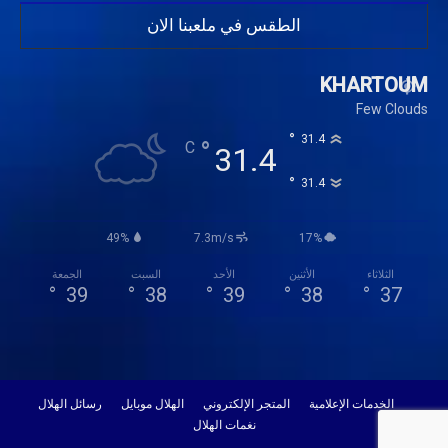
الطقس في ملعبنا الان
KHARTOUM
Few Clouds
°
31.4
°
C
31.4
°
31.4
49%
7.3m/s
17%
الثلاثاء
الأثنين
الأحد
السبت
الجمعة
°
39
°
38
°
39
°
38
°
37
الخدمات الإعلامية
المتجر الإلكتروني
الهلال موبايل
رسائل الهلال
نغمات الهلال