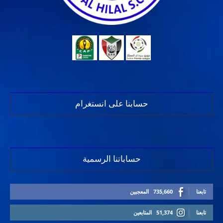
حسابنا على انستغرام
حساباتنا الرسمية
تابعنا
735,660
المعجبين
تابعنا
51,374
المتابعين