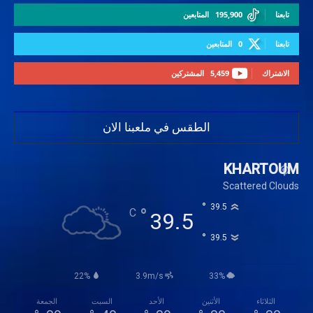
تابعنا
195,900
المتابعين
تابعنا
0
المتابعين
الاشتراك
5,459
المشتركين
الطقس في ملعبنا الان
KHARTOUM
Scattered Clouds
°
39.5
°
C
39.5
°
39.5
22%
3.9m/s
33%
الثلاثاء
الأثنين
الأحد
السبت
الجمعة