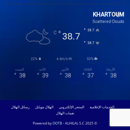
KHARTOUM
Scattered Clouds
°
38.7
°
C
38.7
°
38.7
22%
4.4m/s
50%
الأربعاء
الثلاثاء
الأثنين
الأحد
السبت
°
38
°
39
°
38
°
37
°
38
الخدمات الإعلامية
المتجر الإلكتروني
الهلال موبايل
رسائل الهلال
نغمات الهلال
OOTB
- ALHILAL S.C 2025
© Powered by