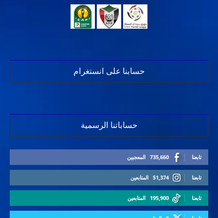
حسابنا على انستغرام
حساباتنا الرسمية
تابعنا
735,660
المعجبين
تابعنا
51,374
المتابعين
تابعنا
195,900
المتابعين