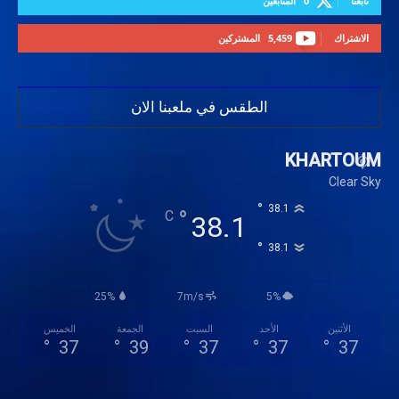
تابعنا
0
المتابعين
الاشتراك
5,459
المشتركين
الطقس في ملعبنا الان
KHARTOUM
Clear Sky
°
38.1
°
C
38.1
°
38.1
25%
7m/s
5%
الأثنين
الأحد
السبت
الجمعة
الخميس
°
37
°
39
°
37
°
37
°
37