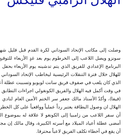
وصلت إلى مكاتب الإتحاد السوداني لكرة القدم قبل قليل شها
سونزو ويصل اللاعب إلى الخرطوم يوم بعد غدٍ الأربعاء للتو
البرنامج الإعدادي للفريق الذي يتم تدشينه يوم الأربعاء بحفل
للهلال خلال فترة التنقلات الرئيسية ليخاطب الإتحاد السوداني
الذي كان يلعب في صفوف فريق سانت لوبوبو وتسببت عطلة أعياد
في وقت أكمل فيه الهلال والفريق الكونغولي اجراءات التطابق وف
(فيفا)، وأكدّ الأستاذ مالك جعفر سر الختم الأمين العام لنا
الهلال ان وصول البطاقة يعتبر رداً عملياً وواقعياً على كل الخطر
أن سفر اللاعب من زامبيا إلى الكونغو لا علاقة له بموضوع ا
أمضى عطلة أعياد الميلاد مع أسرته الكبيرة، وقال مالك إن مجلس
أن يقع في أخطاء تكلف الفريق لاعباً محترفا.