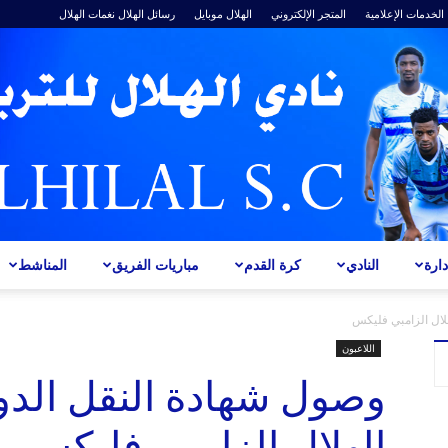
الخدمات الإعلامية
المتجر الإلكتروني
الهلال موبايل
رسائل الهلال
نغمات الهلال
ارة
النادي
كرة القدم
مباريات الفريق
المناشط
ALHILAL
لال الزامبي فليكس
اللاعبون
وصول شهادة النقل الدو
الهلال الزامبي فليكس
S.C