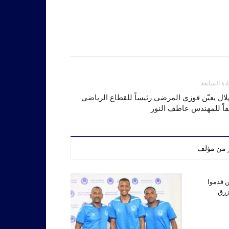
ادة السابقة
لال يعيّن فوزي المرضي رئيساً للقطاع الرياضي
اً للمهندس عاطف النور
ر من مؤلف
ين قدموا
أزرق