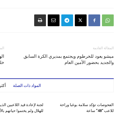
المقالة القادمة
الم
ميشو يعود للخرطوم ويجتمع بمديري الكرة السابق
اله
والجديد بحضور الأمين العام
خلف
المواد ذات الصلة
أكث
الفحوصات تؤكد سلامة بوغبا وراحة
لجنة لإعادة قيد اللاعبين الذ
للاعب “48” ساعة
للهلال ولم يختموا حياتهم بال