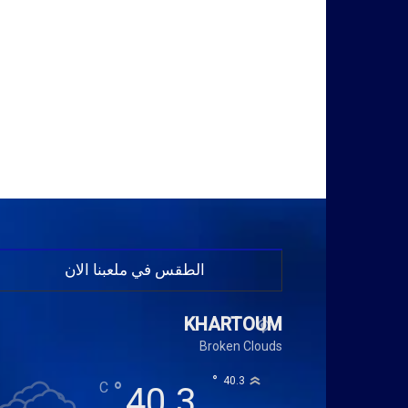
الطقس في ملعبنا الان
KHARTOUM
Broken Clouds
°
40.3
°
C
40.3