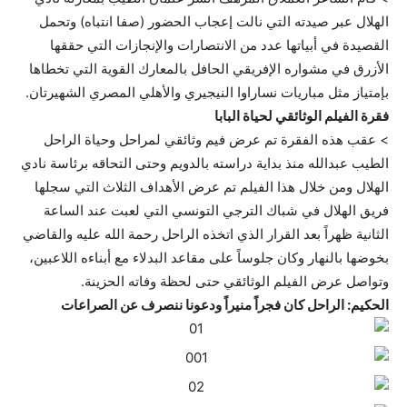
الهلال عبر صيدته التي نالت إعجاب الحضور (صفا انتباه) وتحمل
القصيدة في أبياتها عدد من الانتصارات والإنجازات التي حققها
الأزرق في مشواره الإفريقي الحافل بالمعارك القوية التي تخطاها
بإمتياز مثل مباريات نساراوا النيجيري والأهلي المصري الشهيرتان.
فقرة الفيلم الوثائقي لحياة البابا
> عقب هذه الفقرة تم عرض فيم وثائقي لمراحل وحياة الراحل
الطيب عبدالله منذ بداية دراسته بالدويم وحتى التحاقه برئاسة نادي
الهلال ومن خلال هذا الفيلم تم عرض الأهداف الثلاث التي سجلها
فريق الهلال في شباك الترجي التونسي التي لعبت عند الساعة
الثانية ظهراً بعد القرار الذي اتخذه الراحل رحمة الله عليه والقاضي
بخوضها بالنهار وكان جلوساً على مقاعد البدلاء مع أبناءه اللاعبين،
وتواصل عرض الفيلم الوثائقي حتى لحظة وفاته الحزينة.
الحكيم: الراحل كان فجراً منيراً ودعونا ننصرف عن الصراعات