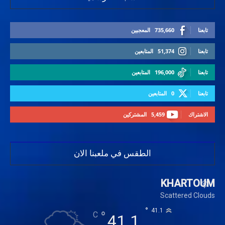
تابعنا
735,660
المعجبين
تابعنا
51,374
المتابعين
تابعنا
196,000
المتابعين
تابعنا
0
المتابعين
الاشتراك
5,459
المشتركين
الطقس في ملعبنا الان
KHARTOUM
Scattered Clouds
°
41.1
°
C
41.1