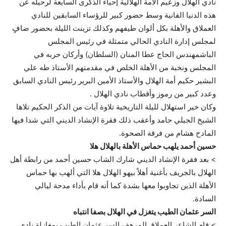
نادي الهلال وزعيم الأمة الهلالية إحياء الذكرى السابعة لرحيله عن
هذه الدنيا الفانية وسط حضور كبير للرؤساء السابقين للنادي
العملاق والأهلة بكل ألوان طيفهم وكذلك تزينت الليلة بحضور ضافٍ
لمجلس إدارة النادي الحالي متمثلة في رئيس المجلس
الباشمهندس الحاج عطا المنان (السلطان) وأركان حربه في
المجلس ونخبة من الأهلة الخلص في مقدمتهم الأستاذ طه علي
البشير حكيم أمة الهلال والأستاذ الأمين البرير رئيس النادي السابق
وعدد كبير من رموز وأقطاب نادي الهلال .
وكان خير استهلال لليلة التاريخية تلاوة آيات من الذكر الحكيم تلاها
الشيخ الجيلي حامد وأعقب ذلك فقرة الإنشاد الديني التي شدا فيها
المادح هشام من فرقة الصحوة.
حسين أحمد يلهب حماس الأهلة بالهلال هلا
> بعد فقرة الإنشاد الديني شارك الشاب حسين أحمد من رابطة أهل
الهلال بالجريف بأغنية أهلاً بيهو الهلال هلا التي ألهب بها حماس
الأهلة الذين تجاوبوا معها بشدة كما أنه قام بأداء مدحة ليالي
السادة.
السر عثمان الطيب يتغزل في الهلال بصفا انتباه
> قام الشاعر العملاق المرهف السر عثمان الطيب بمغازلة نادي