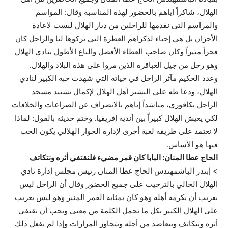
الهلال، شاكراً إياهم بالحضور لهذه المناسبة وقال: المواسم
والمراسم التي نقدمها للراحلين من ديار الهلال ليست لاعادة
الأحزان بل هي إحياء لذكراهم العطرة التي تركوها لنا والراحل كان
فجراً منيراً وكان صاحب العطاء الأفضل والباع الأطول بنادي الهلال
وهو رجل من جيل العباقرة الذين مروا على هذه البلاد والهلال.
وعدد الحكيم مآثر الراحل في حياته التي شهدت حبه الكبير لنادي
الهلال، ودعا طه علي البشير أهل الهلال لإكمال تشييد مسجد
الراحل بكافوري، مناشداً إياهم بالانصراف عن الصراعات والخلافات
لكي يعيش الهلال كبيراً بين أندية إفريقيا. وختم حديثه بالقول: لماذا
لا نعتمد على طريقة لعبة أخرى لإدارة الحوار الهلالي يكون الحب
فيها هو الأساس.
الحاج عطا المنان: البابا كان قمر مضيء فلنقتفي أثره ونتكاتف
> إبتدر الباشمهندس الحاج عطا المنان رئيس مجلس إدارة نادي
الهلال الحالي بالترحيب على جميع الحضور وقال أن الراحل ليس
بغريب أن يكرمه أهله وهو كان بمثابة القمر المنير وهو ليس بغريب
على الهلال الكبير بكل ما تحمل الكلمة من معنى ويجب أن نقتفي
أثره ونتكاتف ونتعاضد من أجله ونتجاوز المرارات وإذا لم نفعل ذلك