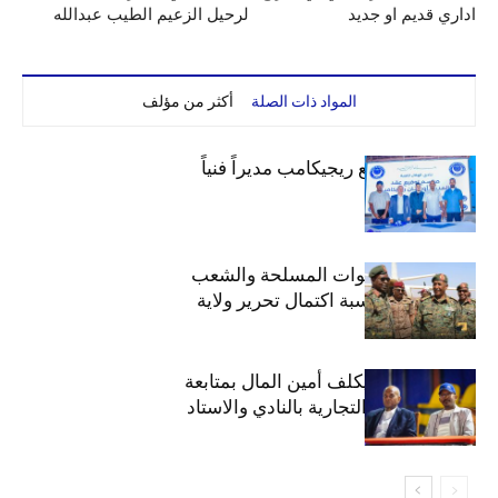
اداري قديم او جديد
لرحيل الزعيم الطيب عبدالله
المواد ذات الصلة
أكثر من مؤلف
الهلال يتعاقد مع ريجيكامب مديراً فنياً
الهلال يهنئ القوات المسلحة والشعب
السوداني بمناسبة اكتمال تحرير ولاية
الخرطوم
مجلس الهلال يكلف أمين المال بمتابعة
ملف المحلات التجارية بالنادي والاستاد