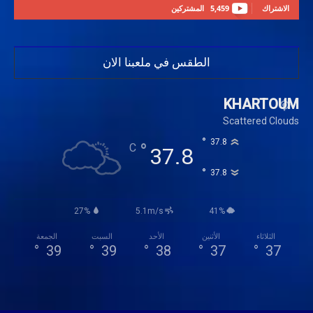
الاشتراك
5,459
المشتركين
الطقس في ملعبنا الان
KHARTOUM
Scattered Clouds
°
37.8
°
C
37.8
°
37.8
27%
5.1m/s
41%
الثلاثاء
الأثنين
الأحد
السبت
الجمعة
°
39
°
39
°
38
°
37
°
37