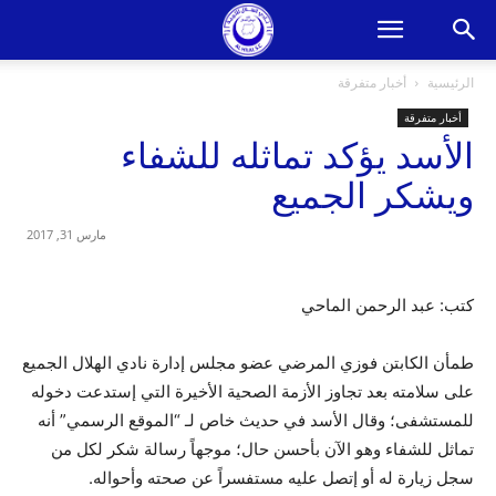
الرئيسية
أخبار متفرقة
أخبار متفرقة
ﺍﻷﺳﺪ ﻳﺆﻛﺪ ﺗﻤﺎﺛﻠﻪ ﻟﻠﺸﻔﺎﺀ
ﻭﻳﺸﻜﺮ ﺍﻟﺠﻤﻴﻊ
مارس 31, 2017
كتب: عبد الرحمن الماحي
طمأن الكابتن فوزي المرضي عضو مجلس إدارة نادي الهلال الجميع
على سلامته بعد تجاوز الأزمة الصحية الأخيرة التي إستدعت دخوله
للمستشفى؛ وقال الأسد في حديث خاص لـ “الموقع الرسمي” أنه
تماثل للشفاء وهو الآن بأحسن حال؛ موجهاً رسالة شكر لكل من
سجل زيارة له أو إتصل عليه مستفسراً عن صحته وأحواله.