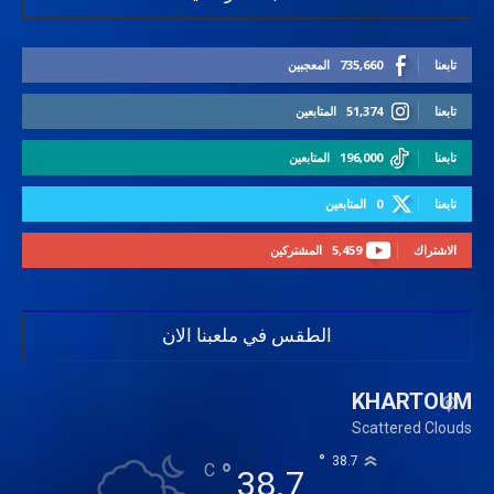
تابعنا
735,660
المعجبين
تابعنا
51,374
المتابعين
تابعنا
196,000
المتابعين
تابعنا
0
المتابعين
الاشتراك
5,459
المشتركين
الطقس في ملعبنا الان
KHARTOUM
Scattered Clouds
°
38.7
°
C
38.7