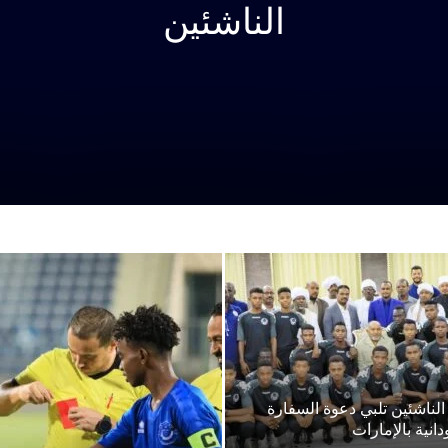
الناشئين
الناشئين تلبي دعوة السفارة
انية بالإمارات