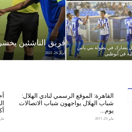
فريق الناشئين يخسر 
ال يشارك في بطولة بني ياس
أبريل 26, 2022
لية في أبوظبي
القاهرة: الموقع الرسمي لنادي الهلال:
أح
شباب الهلال يواجهون شباب الاتصالات
ال
يوم...
أك
يناير 25, 2011
مارس 16