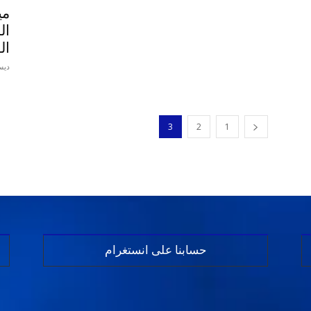
مي
ال
ال
ديسمبر
3
2
1
حسابنا على انستغرام