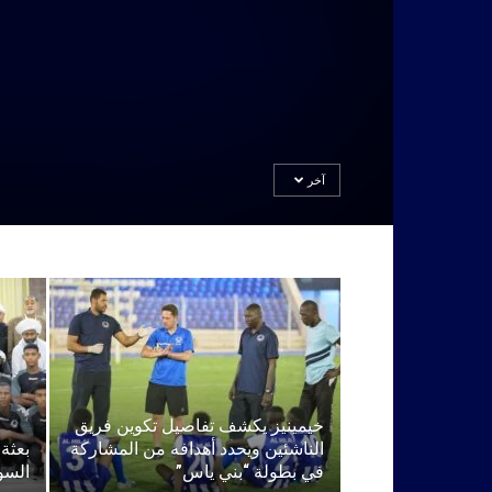
آخر
خيمينيز يكشف تفاصيل تكوين فريق
الناشئين ويحدد أهدافه من المشاركة
بعثة 
في بطولة “بني ياس”
السود