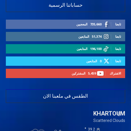
حساباتنا الرسمية
تابعنا
735,660
المعجبين
تابعنا
51,374
المتابعين
تابعنا
196,100
المتابعين
تابعنا
0
المتابعين
الاشتراك
5,459
المشتركين
الطقس في ملعبنا الان
KHARTOUM
Scattered Clouds
°
39.2