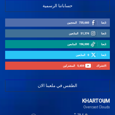
حساباتنا الرسمية
تابعنا
735,660
المعجبين
تابعنا
51,374
المتابعين
تابعنا
196,000
المتابعين
تابعنا
0
المتابعين
الاشتراك
5,459
المشتركين
الطقس في ملعبنا الان
KHARTOUM
Overcast Clouds
°
29.4