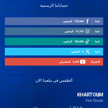
حساباتنا الرسمية
تابعنا
735,660
المعجبين
تابعنا
51,374
المتابعين
تابعنا
196,000
المتابعين
تابعنا
0
المتابعين
الاشتراك
5,459
المشتركين
الطقس في ملعبنا الان
KHARTOUM
Few Clouds
°
38.3