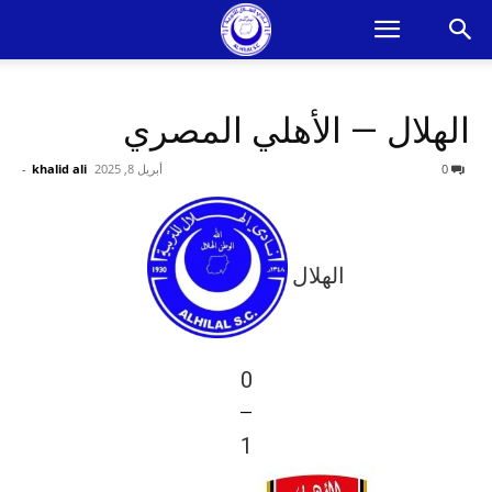
الهلال — الأهلي المصري
0
أبريل 8, 2025
khalid ali
-
الهلال
0
—
1