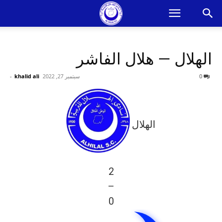
الهلال — هلال الفاشر
0
سبتمبر 27, 2022
khalid ali
-
الهلال
2
—
0