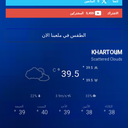
تابعنا
0
المتابعين
الاشتراك
5,459
المشتركين
الطقس في ملعبنا الان
KHARTOUM
Scattered Clouds
°
39.5
°
C
39.5
°
39.5
22%
3.9m/s
33%
الثلاثاء
الأثنين
الأحد
السبت
الجمعة
°
39
°
40
°
39
°
38
°
38