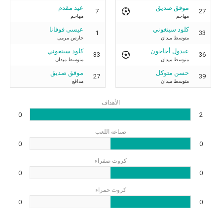
موفق صديق
عيد مقدم
7
27
مهاجم
مهاجم
كلود سينغوني
عيسى فوفانا
1
33
متوسط ميدان
حارس مرمى
عبدول أجاجون
كلود سينغوني
33
36
متوسط ميدان
متوسط ميدان
حسن متوكل
موفق صديق
27
39
متوسط ميدان
مدافع
الأهداف
0
2
صناعة اللعب
0
0
كروت صفراء
0
0
كروت حمراء
0
0