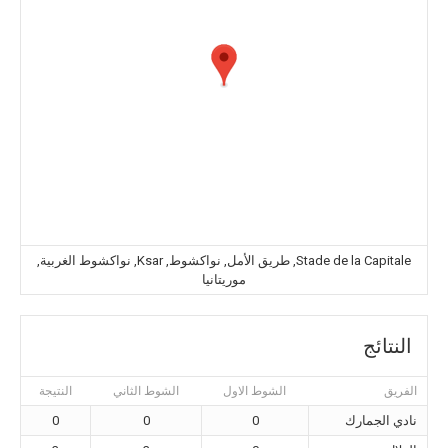
Stade de la Capitale, طريق الأمل, نواكشوط, Ksar, نواكشوط الغربية,
موريتانيا
النتائج
الفريق
الشوط الاول
الشوط الثاني
النتيجة
نادي الجمارك
0
0
0