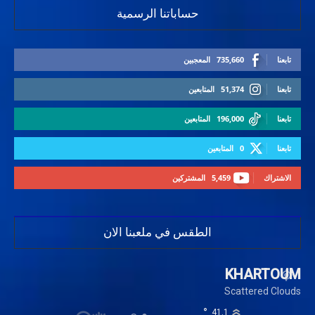
حساباتنا الرسمية
تابعنا
735,660
المعجبين
تابعنا
51,374
المتابعين
تابعنا
196,000
المتابعين
تابعنا
0
المتابعين
الاشتراك
5,459
المشتركين
الطقس في ملعبنا الان
KHARTOUM
Scattered Clouds
°
41.1