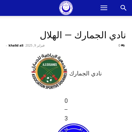
نادي الجمارك — الهلال
0
فبراير 9, 2025
khalid ali
-
نادي الجمارك
0
—
3