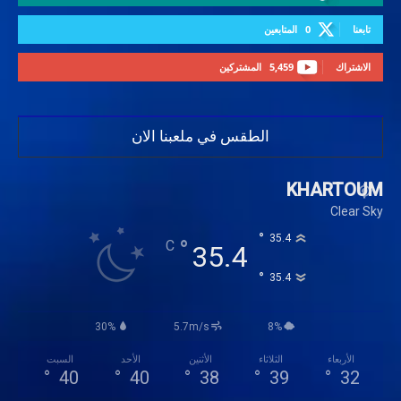
تابعنا
0
المتابعين
الاشتراك
5,459
المشتركين
الطقس في ملعبنا الان
KHARTOUM
Clear Sky
°
35.4
°
C
35.4
°
35.4
30%
5.7m/s
8%
الأربعاء
الثلاثاء
الأثنين
الأحد
السبت
°
40
°
40
°
38
°
39
°
32