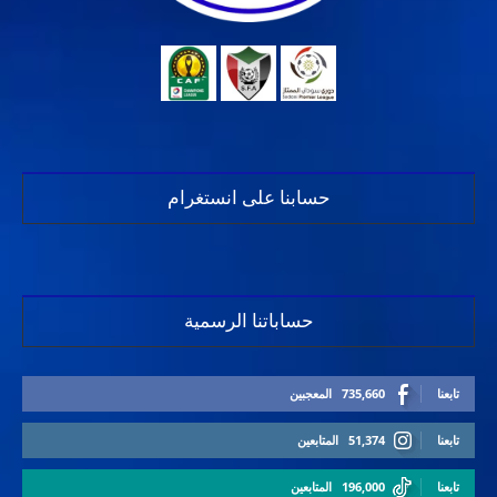
حسابنا على انستغرام
حساباتنا الرسمية
تابعنا
735,660
المعجبين
تابعنا
51,374
المتابعين
تابعنا
196,000
المتابعين