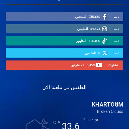
تابعنا
735,660
المعجبين
تابعنا
51,374
المتابعين
تابعنا
196,000
المتابعين
تابعنا
0
المتابعين
الاشتراك
5,459
المشتركين
الطقس في ملعبنا الان
KHARTOUM
Broken Clouds
°
33.6
°
C
33.6