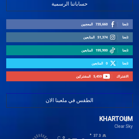
حساباتنا الرسمية
تابعنا
735,660
المعجبين
تابعنا
51,374
المتابعين
تابعنا
195,900
المتابعين
تابعنا
0
المتابعين
الاشتراك
5,459
المشتركين
الطقس في ملعبنا الان
KHARTOUM
Clear Sky
°
37.3
C