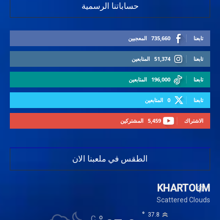
حساباتنا الرسمية
تابعنا
735,660
المعجبين
تابعنا
51,374
المتابعين
تابعنا
196,000
المتابعين
تابعنا
0
المتابعين
الاشتراك
5,459
المشتركين
الطقس في ملعبنا الان
KHARTOUM
Scattered Clouds
°
37.8
C