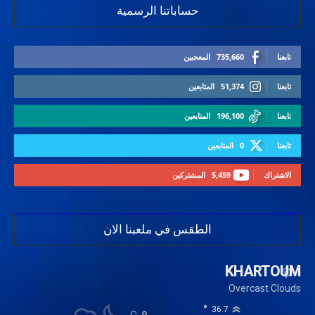
حساباتنا الرسمية
تابعنا
735,660
المعجبين
تابعنا
51,374
المتابعين
تابعنا
196,100
المتابعين
تابعنا
0
المتابعين
الاشتراك
5,459
المشتركين
الطقس في ملعبنا الان
KHARTOUM
Overcast Clouds
°
36.7