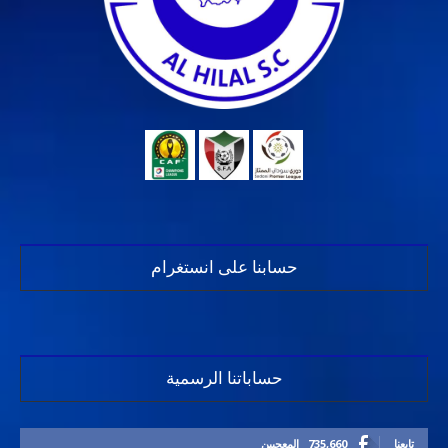
حسابنا على انستغرام
حساباتنا الرسمية
تابعنا
735,660
المعجبين