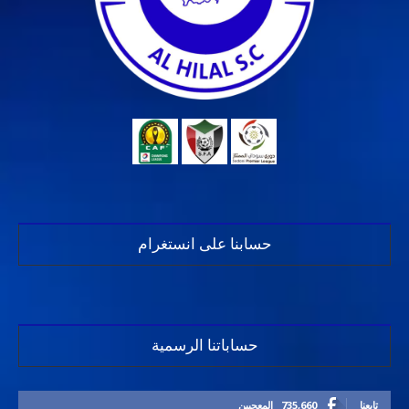
حسابنا على انستغرام
حساباتنا الرسمية
تابعنا
735,660
المعجبين