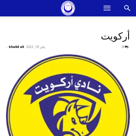
أركويت
0
يناير 18, 2022
khalid ali
-