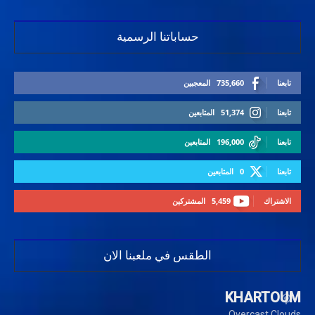
حساباتنا الرسمية
تابعنا
735,660
المعجبين
تابعنا
51,374
المتابعين
تابعنا
196,000
المتابعين
تابعنا
0
المتابعين
الاشتراك
5,459
المشتركين
الطقس في ملعبنا الان
KHARTOUM
Overcast Clouds