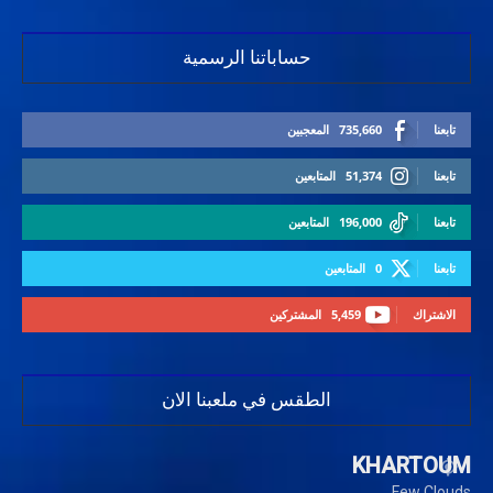
حساباتنا الرسمية
تابعنا
735,660
المعجبين
تابعنا
51,374
المتابعين
تابعنا
196,000
المتابعين
تابعنا
0
المتابعين
الاشتراك
5,459
المشتركين
الطقس في ملعبنا الان
KHARTOUM
Few Clouds