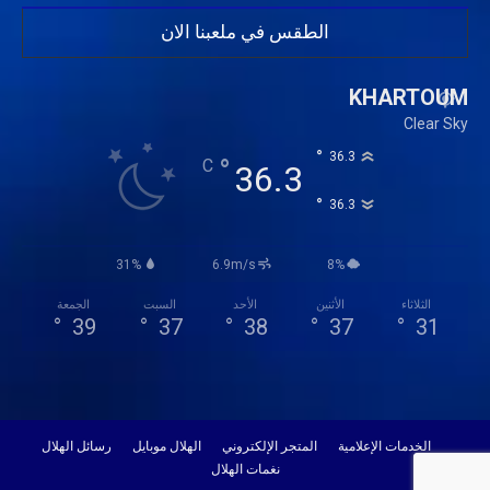
الطقس في ملعبنا الان
KHARTOUM
Clear Sky
°
36.3
°
C
36.3
°
36.3
31%
6.9m/s
8%
الثلاثاء
الأثنين
الأحد
السبت
الجمعة
°
39
°
37
°
38
°
37
°
31
الخدمات الإعلامية
المتجر الإلكتروني
الهلال موبايل
رسائل الهلال
نغمات الهلال