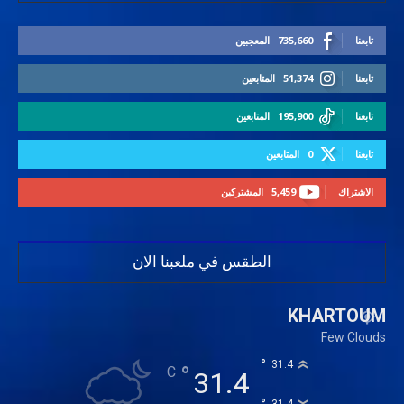
تابعنا
735,660
المعجبين
تابعنا
51,374
المتابعين
تابعنا
195,900
المتابعين
تابعنا
0
المتابعين
الاشتراك
5,459
المشتركين
الطقس في ملعبنا الان
KHARTOUM
Few Clouds
°
31.4
°
C
31.4
31.4