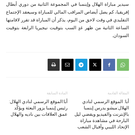
سيدير مباراة الهلال وإينمبا في المجموعة الثانية من دوري أبطال
إفريقيا، كم يصل أيضاص المراقب المالي للمباراة وسيعقد الإجتماع
التقليدي في وقت لاحق من اليوم، يذكر أن المباراة قد تقرر لاقامتها
الساعة الثانية من ظهر غدٍ السب بتوقيت نيجيريا الرابعة بتوقيت
السودان.
المقالة القادمة
المادة السابقة
أبا: الموقع الرسمي لنادي
أبا:الموقع الرسمي لنادي الهلال:
الهلال:ميشو يدرس إينمبا
رئيس إينمبا يزور البعثة ويؤكّد
بالإنترنت والفيديو ويقضي ليل
عمق العلاقات بين ناديه والهلال
البارحة في مشاهدة مباراة
الإتحاد الليبي وأفيال الشعب