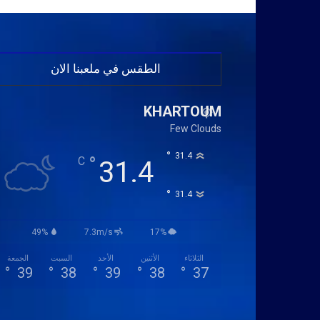
الطقس في ملعبنا الان
KHARTOUM
Few Clouds
°
31.4
°
C
31.4
°
31.4
49%
7.3m/s
17%
الثلاثاء
الأثنين
الأحد
السبت
الجمعة
°
39
°
38
°
39
°
38
°
37