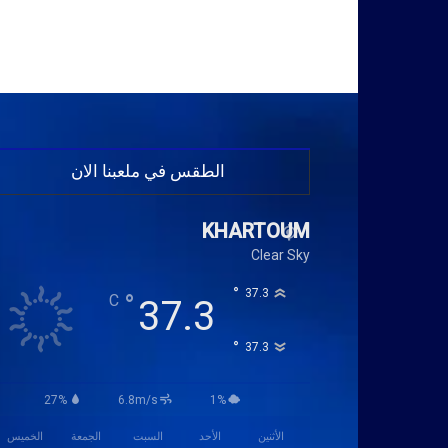
الطقس في ملعبنا الان
KHARTOUM
Clear Sky
°
37.3
°
C
37.3
°
37.3
27%
6.8m/s
1%
الأثنين
الأحد
السبت
الجمعة
الخميس