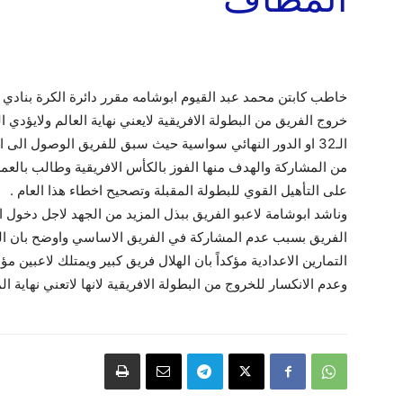
خاطب كابتن محمد عبد القيوم ابوشامه مقرر دائرة الكرة بنادي ال
خروج الفريق من البطولة الافريقية لايعني نهاية العالم ولايؤدي 
الـ32 او الدور النهائي سواسية حيث سبق للفريق الوصول الى 
من المشاركة والهدف منها الفوز بالكأس الافريقية وطالب بالعم
على التأهيل القوي للبطولة المقبلة وتصحيح اخطاء هذا العام .
وناشد ابوشامة لاعبو الفريق ببذل المزيد من الجهد لاجل دخو
الفريق بسبب عدم المشاركة في الفريق الاساسي واوضح بان ال
التمارين الاعدادية مؤكداً بان الهلال فريق كبير ويمتلك لاعبين 
وعدم الانكسار للخروج من البطولة الافريقية لانها لاتعني نهاية ا