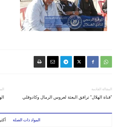
المقالة القادمة
الم
"قناة الهلال" ترافق البعثة لعروس الرمال وكادوقلي
اله
المواد ذات الصلة
أكث