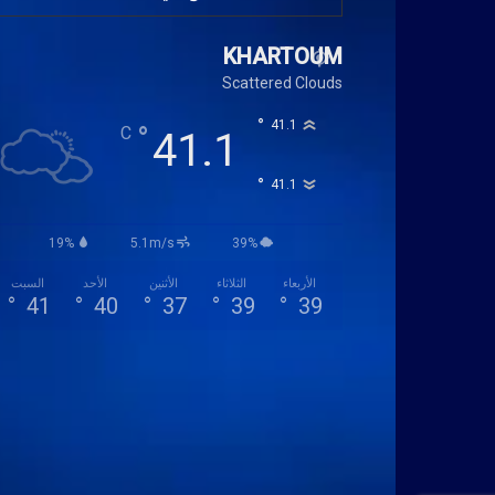
KHARTOUM
Scattered Clouds
°
41.1
°
C
41.1
°
41.1
19%
5.1m/s
39%
الأربعاء
الثلاثاء
الأثنين
الأحد
السبت
°
41
°
40
°
37
°
39
°
39