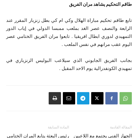
طاقم التحكيم يشاهد مران الفريق
تابع طاقم تحكيم مباراة الهلال وكي ام كي بطل زنزبار المقرر عند
الرابعة والنصف عصر الغد بملعب ممبسا الدولي في إياب الدور
التمهيدي لدوري ابطال افريقيا . تابعوا مران الفريق الختامي عصر
اليوم عقب مرانهم في نفس الملعب .
بجانب الفريق الجابوني الذي سيلاعب البوليس الزنزباري في
تمهيدي الكونفدرالية يوم الاحد المقبل .
المقالة القادمة
المادة السابقة
الجهاز الفني يجتمع مع اللاعبين
رئيس البعثة يتابع المران الختامي