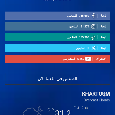
تابعنا
735,660
المعجبين
تابعنا
51,374
المتابعين
تابعنا
195,900
المتابعين
تابعنا
0
المتابعين
الاشتراك
5,459
المشتركين
الطقس في ملعبنا الان
KHARTOUM
Overcast Clouds
°
31.2
°
C
31.2