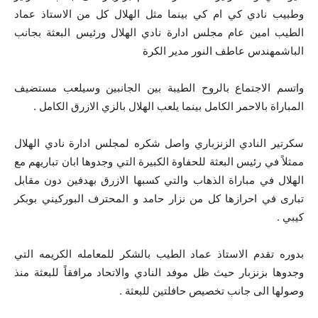
وطبيب نادي كي ام كي بينما مثل الهلال كل من الاستاذ عماد
الطيب امين عام مجلس ادارة نادي الهلال ورئيس البعثة بجانب
الباشمهندس عاطف النور مدير الكرة
واتسم الاجتماع بالروح الطيبة بين الجانبين وسيلعب مستضيف
المباراة بالاحمر الكامل بينما يلعب الهلال بالزي الازرق الكامل .
سكرتير النادي الزنزباري واصل شكره لمجلس ادارة نادي الهلال
ممثلاً في رئيس البعثة للحفاوة الكبيرة التي وجدوها ابان تباريهم مع
الهلال في مباراة الذهاب والتي كسبها الازرق بهدفين دون مقابل
تبارى في احرازها كل من نزار حامد و المحترف البوركيني بوبكر
كيبي .
بدوره تقدم الاستاذ عماد الطيب بالشكر للمعامله الكريمه التي
وجدوها بزنزبار حيث ظل موفد النادي والاتحاد مرافقاً للبعثة منذ
وصولها الى جانب تخصيص حافلتين للبعثة .