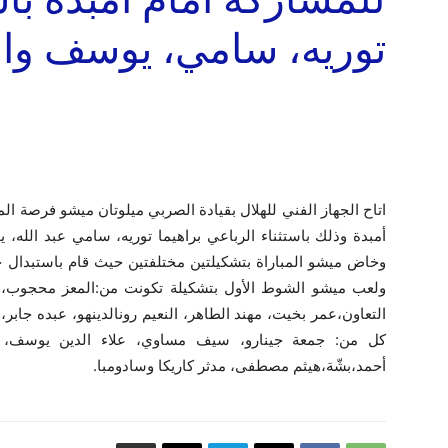
توريه، سامي، يوسف وال
اتاح الجهاز الفني للهلال بقيادة الصربي ميلوتان ميشو فرصة ال
أمبدة وذلك باستثناء الرباعي براهيما توريه، سامي عبد الل
وخاض ميشو المباراة بتشكيلتين مختلفتين حيث قام باستبدال جمي
ولعب ميشو الشوط الأول بتشكيلة تكونت من:المعز محجوب، أمي
التعاون،عمر بخيت، مهند الطاهر، النعيم رونالدينهو، عبده جابر
كل من: جمعة جينارو، سيف مساوي، علاء الدين يوسف، التا
أحمد،بشّة،هيثم مصطفى، مدثر كاريكا وسادومبا.