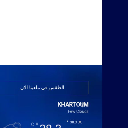
الطقس في ملعبنا الان
KHARTOUM
Few Clouds
°
38.3
°
C