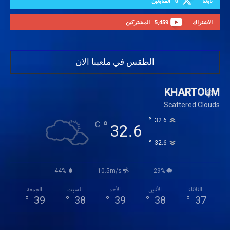
تابعنا
0
المتابعين
الاشتراك
5,459
المشتركين
الطقس في ملعبنا الان
KHARTOUM
Scattered Clouds
°
32.6
°
C
32.6
°
32.6
44%
10.5m/s
29%
الثلاثاء
الأثنين
الأحد
السبت
الجمعة
°
39
°
38
°
39
°
38
°
37