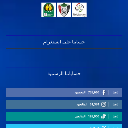
حسابنا على انستغرام
حساباتنا الرسمية
تابعنا
735,660
المعجبين
تابعنا
51,374
المتابعين
تابعنا
195,900
المتابعين