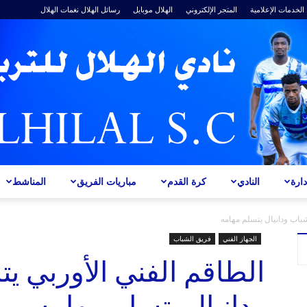
الخدمات الإعلامية
المتجر الإلكتروني
الهلال موبايل
رسائل الهلال
نغمات الهلال
ارة
النادي
كرة القدم
مباريات الفريق
المناشط
ALHILAL
شباب ودانيال يتسلم مهامه
الجهاز الفني
فريق الشباب
الطاقم الفني الأوربي يت
ودانيال يتسلم مهامه
S.C