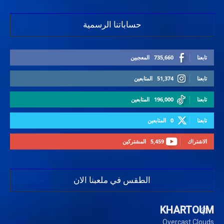
حساباتنا الرسمية
تابعنا
735,660
المعجبين
تابعنا
51,374
المتابعين
تابعنا
196,000
المتابعين
تابعنا
0
المتابعين
الاشتراك
5,459
المشتركين
الطقس في ملعبنا الان
KHARTOUM
Overcast Clouds