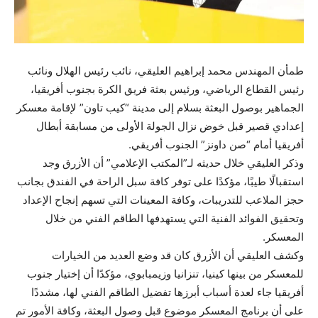
طمأن المهندس محمد إبراهيم العليقي، نائب رئيس الهلال ونائب
رئيس القطاع الرياضي، ورئيس بعثة فريق الكرة بجنوب أفريقيا،
الجماهير بوصول البعثة بسلام إلى مدينة “كيب تاون” لإقامة معسكر
إعدادي قصير قبل خوض نزال الجولة الأولى من مسابقة أبطال
أفريقيا أمام “صن داونز” الجنوب أفريقي.
وذكر العليقي خلال حديثه لـ”المكتب الإعلامي” أن الأزرق وجد
استقبالًا طيبًا، مؤكدًا على توفر كافة سبل الراحة في الفندق بجانب
حجز الملاعب للتدريبات، وكافة المعينات التي تسهم إنجاح الإعداد
وتحقيق الفوائد الفنية التي يستهدفها الطاقم الفني من خلال
المعسكر.
وكشف العليقي أن الأزرق كان قد وضع العديد من الخيارات
للمعسكر من بينها كينيا، تنزانيا وزيمبابوي، مؤكدًا أن إختيار جنوب
أفريقيا جاء لعدة أسباب أبرزها تفضيل الطاقم الفني لها، مشددًا
على أن برنامج المعسكر موضوع قبل وصول البعثة، وكافة الأمور تم