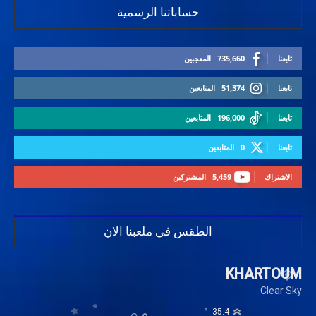
حساباتنا الرسمية
تابعنا
735,660
المعجبين
تابعنا
51,374
المتابعين
تابعنا
196,000
المتابعين
تابعنا
0
المتابعين
الاشتراك
5,459
المشتركين
الطقس في ملعبنا الان
KHARTOUM
Clear Sky
°
35.4