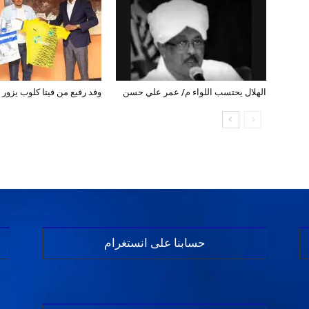
الهلال يحتسب اللواء م/ عمر علي حسن
وفد رفيع من فيتا كلوب يزور ب
حسابنا على انستغرام