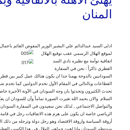
المنان
ادلى السيد عبدالدائم علي البشير الوزير المفوض القائم باعم
لموقع الهلال الرسمي عقب توقيع الهلال
اتفاقية توأمة مع نظيره نادي السد
القطري ذاكراً : نحن في السفارة
السودانيين بالدوحة يهمنا جدا ان يكون هنالك عمل كبير بين قطر
القطاعات وبالتالي في المقام الأول تخدم الدولتين كما تخدم ش
تحدث الكثيرون وتحدثوا بان وجه السودان في الآونة الأخيرة خا
السلام والان بحمد الله تغيرت الصورة تماماً وآن للسودان ان يع
والتواصل الاجتماعي , لذلك نحن سعيدون في السفارة السودان ان
الرياضي خاصة ان يكون على هرم هذه الاتفاقيات رجل في قامة 
أروقة السياسة واروقة الاقتصاد وهو رجل دولة وترجله من ذلك ا
ستنتظم السودان وانا اهنئ جماهير الهلال في هذا الكسب العظيم ف