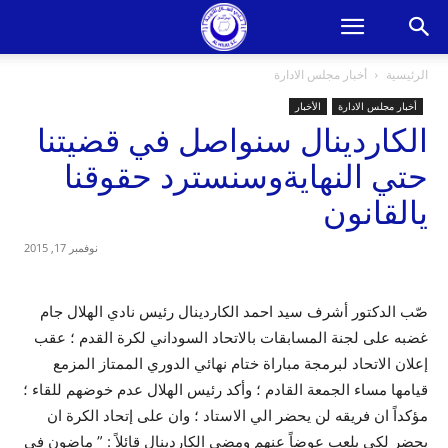
الرئيسية
أخبار مجلس الادارة
أخبار مجلس الادارة
الأخبار
الكاردينال سنواصل في قضيتنا
حتي النهايةوسنسترد حقوقنا
يالقانون
نوفمبر 17, 2015
صّب الدكتور أشرف سيد احمد الكاردينال رئيس نادي الهلال جام
غضبه على لجنة المسابقات بالاتحاد السوداني لكرة القدم ؛ عقب
إعلان الاتحاد لبرمجة مباراة ختام نهائي الدوري الممتاز المزمع
قيامها مساء الجمعة القادم ؛ وأكد رئيس الهلال عدم خوضهم للقاء ؛
مؤكداً ان فريقه لن يحضر الي الاستاد ؛ وان على إتحاد الكرة ان
يحضر لكي يلعب عوضاً عنهم ومضي الكاردينال قائلاً : ” ماضون في