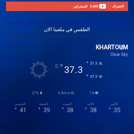
الاشتراك
5,459
المشتركين
الطقس في ملعبنا الان
KHARTOUM
Clear Sky
°
37.3
°
C
37.3
°
37.3
27%
6.8m/s
1%
الأثنين
الأحد
السبت
الجمعة
الخميس
°
41
°
39
°
38
°
38
°
35