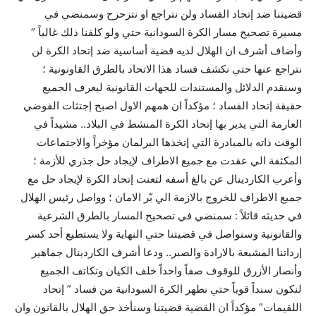
قضيتنا ضد إتحاد الفساد ولن نتراجع او نتزحزح وسمنضي في
مسيرة تصحيح مسار الكرة السودانية حتي ولو كلفنا ذلك غالياً ”
وأضاف أشرف ان الهلال لديه قضية أساسية ضد إتحاد الكرة لن
نتراجع عنها حتي نكشف فساد هذا الاتحاد بالطرق القاونونية ؛
وسنقدم الدلائل والمستندات للجهات القانونية ليعرف الجميع
حقيقة إتحاد الفساد ؛ مؤكداً ان همهم الاول اصبح إجتثات الفوضي
العارمة التي يدير بها إتحاد الكرة المنشط في البلاد.. مشيداً في
الوقت ذاته بالمبادرة التي إتخذها البرلمان مؤخراً والاجتماعات
المكثفة الي عقدت مع جميع الاطراف لإيجاد حل جذري للأزمة ؛
وأعرب الكاردينال عن بالغ أسفه لتعنت إتحاد الكرة لإيجاد حل مع
جميع الاطراف للخروج بالازمة الي بّر الامان ؛ وواصل رئيس الهلال
في حديثه قائلاً : سمنضي في تصحيح المسار بالطرق الشرعية
والقانونية وسنواصل في قضيتنا حتي النهاية ولا يستطيع أحد كسر
إرداتنا المشبعة بالارادة والصبر.. ودعا أشرف الكاردينال جماهير
وأنصار الأزرق للوقوف صفاً واحداً خلف الكيان وتكاتف الجميع
لنكون سنداً قوياً حتي نطهر الكرة السودانية من فساد ” إتحاد
اللقيمات” مؤكداً ان القضية قضيتنا وسنأخذ حق الهلال بالقانون وان