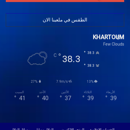
الطقس في ملعبنا الان
KHARTOUM
Few Clouds
°
38.3
°
C
38.3
°
38.3
27%
7.9m/s
13%
الأربعاء
الثلاثاء
الأثنين
الأحد
السبت
°
41
°
40
°
37
°
39
°
39
الخدمات الإعلامية
المتجر الإلكتروني
الهلال موبايل
رسائل الهلال