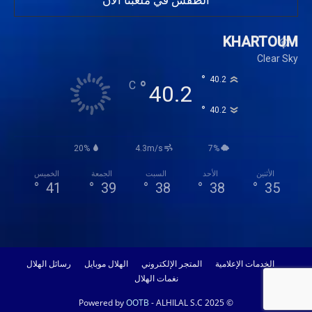
KHARTOUM
Clear Sky
°
40.2
°
C
40.2
°
40.2
20%
4.3m/s
7%
الأثنين
الأحد
السبت
الجمعة
الخميس
°
41
°
39
°
38
°
38
°
35
الخدمات الإعلامية
المتجر الإلكتروني
الهلال موبايل
رسائل الهلال
نغمات الهلال
OOTB
- ALHILAL S.C 2025
© Powered by