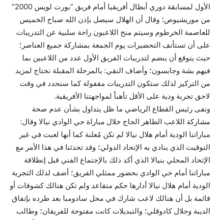
الأول لمسابقة دوري أبطال أفريقيا أمام فريق “بورت لويس 2000”
من موريشيوص؛ وقال أن الهلال سيصل بإذن الله صباح الخميس
للعاصمة الخرطوم وسيتم منح اللاعبون راحة سلبية عن التدريبات
على أن تستأنف التحضيرات يوم الجمعة بمشاركة جميع العناصر؛
حيث يتوقع أن ينضم لتدريبات الفريق الأول عدد من اللاعبين بما
فيهم بشة وجابسون؛ وأضاف النقي: بالمرحلة المقبلة نحتاج لمزيد
من التركيز لذلك ستكون التدريبات مقفولة كما سنحدد في وقت
لاحق تجربة ودية على الأقل تأهباً لمواجهتنا الأفريقية.
ونفى رئيس القطاع الرياضي ما ظل يتداول بشأن عدم صحة
مشاركة اللاعب الطاهر الحاج خلال مباراة حي الوادي نيالا وقال:
مباراتنا الودية أمام هلال نيالا لم تكن مُعلنة كما أنها لعبت في غير
التوقيت الذي ينادي به الإتحاد الدولي؛ وقد تحدثنا في هذا الأمر مع
الإتحاد المحلي بنيالا الذي أكد ذلك بالإجتماع الفني قبل إنطلاقة
مباراتنا أمام حي الوادي بحضور ممثلي الفريق؛ أضف لذلك التجربة
الودية أمام هلال نيالا أدارها حكم متقاعد ولم تكن هنالك كشوفات أو
قائمة بل أن هنالك لاعب شارك في محل سادومبا بعد طرده بإتفاق
الديبة وجلال كادوقلي؛ والتبديلات كانت مفتوحة للفريقان؛ وطالب