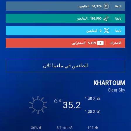
تابعنا
51,374
المتابعين
تابعنا
195,900
المتابعين
تابعنا
0
المتابعين
الاشتراك
5,459
المشتركين
الطقس في ملعبنا الان
KHARTOUM
Clear Sky
°
35.2
°
C
35.2
°
35.2
36%
8.1m/s
10%