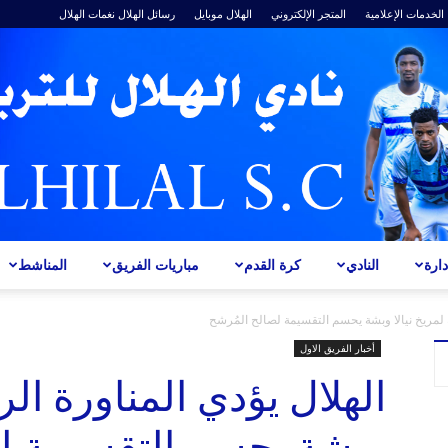
الخدمات الإعلامية
المتجر الإلكتروني
الهلال موبايل
رسائل الهلال
نغمات الهلال
ارة
النادي
كرة القدم
مباريات الفريق
المناشط
ALHILAL
ة لمريخ نيالا وبشة يحسم التقسيمة لصالح المُرشح
أخبار الفريق الاول
الهلال يؤدي المناورة الر
وبشة يحسم التقسيمة لص
S.C