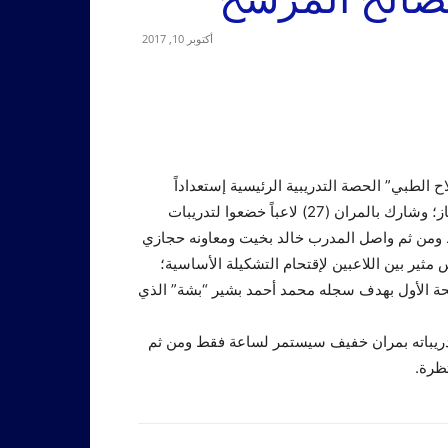
أكتوبر 10, 2017
 الطبي” الحصة التدريبية الرئيسية إستعداداً
لمواجهة مريخ نيالا مساء بعد غدٍ الخميس بمسابقة الدوري الممتاز؛ وشارك بالمران (27) لاعباً خضعوا لتدريبات
 ومن ثم واصل المدرب خالد بخيت ومعاونه حجازي
مثير بين اللاعبين لإقتحام التشكيلة الأساسية؛
حة الأول بهدف سجله محمد أحمد بشير “بشة” الذي
دريباته بمران خفيف سيستمر لساعة فقط ومن ثم
ظرة.