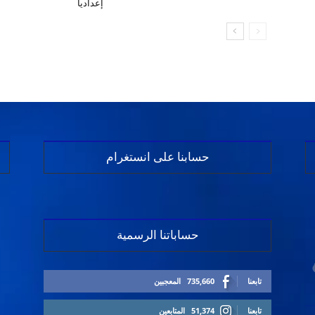
إعدادياً
حسابنا على انستغرام
حساباتنا الرسمية
تابعنا
735,660
المعجبين
تابعنا
51,374
المتابعين