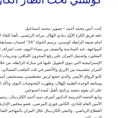
كتب: أنس محمد أحمد – تصوير: محمد اسماعيل
عقد فريق الكرة الأول بنادي الهلال، مرانه الرئيسي، تأهبا للق
امام ضيفه الرابطة كوستي، بر
المواجهة، عند السادسة والنصف من مساء اليوم، تحت اشراف ال
المعاون، واشتمل المران على رفع المخزون اللياقي، وتدريبات ا
الإستراتيجية التي ينوي التعويل عليها في مباراة الرابطة، من خلا
المران بتقسيمة بين الازرق والأخضر في ثلث الملعب الشمالي، 
كابو الرواق الأيسر، والذي خضع لرنين مغنطيسي بمستشفى أمبر
ومتابعة الوحدة الطبية للهلال، وظهرت الفحوصات اليوم، وتأكد ان
على ان يقوم بتنفيذ برنامج تأهيل لمدة اسبوعين.
وتابع الحصة التدريبية الدكتور أشرف سيد أحمد الكاردينال، رئي
الأمين العام للنادي، الكابتن فوزي المرضي، عضو مجلس الإدا
القطاع الرياضي.. والتقى الكاردينال خلال المران بالمهاجم الش
المدير الفني.