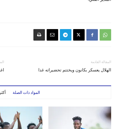
المقالة القادمة
الم
الهلال يعسكر بكانون ويختتم تحضيراته غدا
اغل
المواد ذات الصلة
أكث