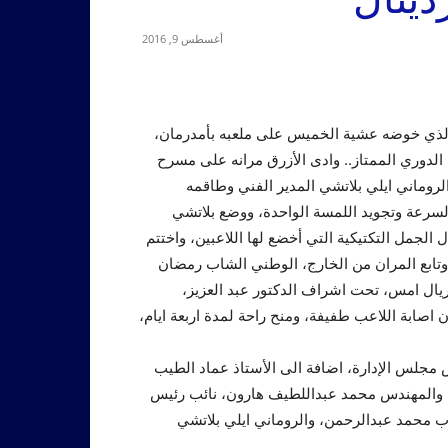
أغسطس 9, 2016
اء الذي خوضه عشية الخميس على ملعبه بأمدرمان،
سم الجولة “24” لحساب مسابقة الدوري الممتاز.. وادى الأزرق مرانه على مسرح
روماني ايلي بلاتشي المدير الفني وطاقمه
لسرعة وتجويد اللمسة الواحدة، ووضع بلاتشي
ل الجمل التكتيكية التي أخضع لها اللاعبين، واختتم
وتابع المران من الخارج، الوطني الشاب رمضان
يال امس، تحت اشراف الدكتور عبد العزيز،
 اصابة اللاعب طفيفة، ومنح راحة لمدة اربعة ايام،
س مجلس الإدارة، اضافة الى الأستاذ عماد الطيب
رة والمهندس محمد عبداللطيف هارون، نائب رئيس
اب محمد عبدالرحمن، والروماني ايلي بلاتشي