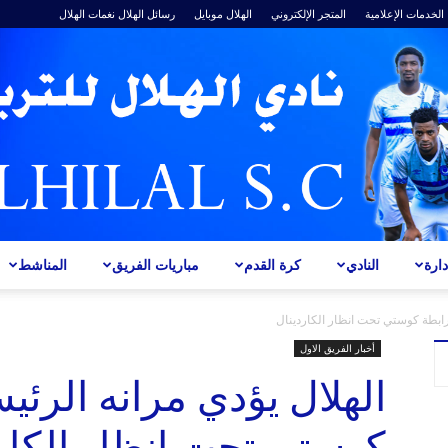
الخدمات الإعلامية
المتجر الإلكتروني
الهلال موبايل
رسائل الهلال
نغمات الهلال
ارة
النادي
كرة القدم
مباريات الفريق
المناشط
ALHILAL
رابطة كوستي تحت انظار الكاردينال
أخبار الفريق الاول
الهلال يؤدي مرانه الرئي
كوستي تحت انظار الكار
S.C