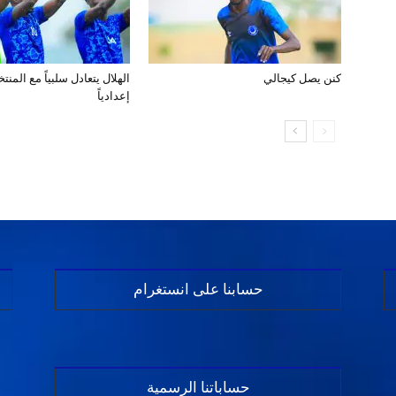
كنن يصل كيجالي
الهلال يتعادل سلبياً مع المن
إعدادياً
حسابنا على انستغرام
حساباتنا الرسمية