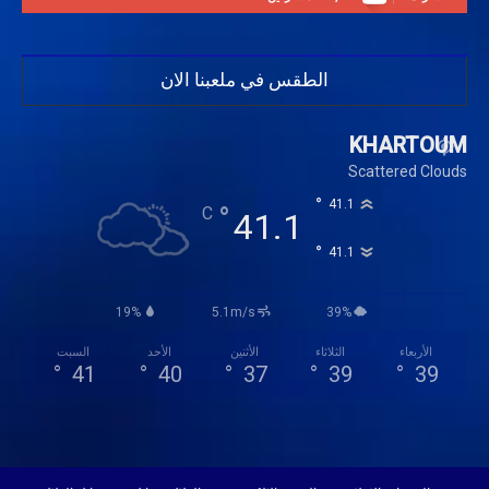
الطقس في ملعبنا الان
KHARTOUM
Scattered Clouds
°
41.1
°
C
41.1
°
41.1
19%
5.1m/s
39%
الأربعاء
الثلاثاء
الأثنين
الأحد
السبت
°
41
°
40
°
37
°
39
°
39