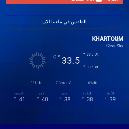
الطقس في ملعبنا الان
KHARTOUM
Clear Sky
°
33.5
°
C
33.5
°
33.5
38%
7.3m/s
10%
الأربعاء
الثلاثاء
الأثنين
الأحد
السبت
°
41
°
40
°
38
°
38
°
39