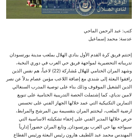
كتب: عبد الرحمن الماحي
عدسة: محمد إسماعيل
إختتم فريق كرة القدم الأول بنادي الهلال بملعب مدينة بورتسودان
تدريباته التحضيرية لمواجهة فريق حي العرب في دوري النخبة،
وشهد المران الختامي للهلال مُشاركة (22) لاعباً، هم نفس الذين
رافقوا البعثة إلى شندي مع إضافة اللاعب مؤمن عصام بدلاً عن نصر
الدين الشغيل الموقوف وذلك بناء على توصية المدرب السنغالي
لامين ندياي، كما إشتملت الحصة التدريبية الختامية على تنويع
التمارين التكتيكية التي عمد خلالها الجهاز الفني على تحسس
ارضية الملعب، ليختتم المران بتقسيمة بين المرشح والمرابط،
حرص خلالها المدير الفني على إخفاء تشكيلته الاساسية التي
سيواجه بها حي العرب بورتسودان, وتابع المران حضوراً إدارياً
المهندس محمد عبد اللطيف هارون رئيس البعثة ورئيس القطاع