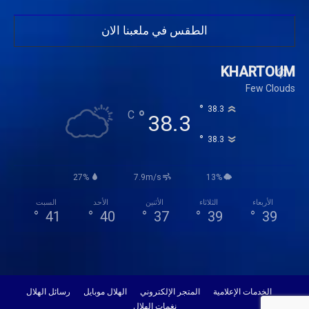
الطقس في ملعبنا الان
KHARTOUM
Few Clouds
°
38.3
°
C
38.3
°
38.3
27%
7.9m/s
13%
الأربعاء
الثلاثاء
الأثنين
الأحد
السبت
°
41
°
40
°
37
°
39
°
39
الخدمات الإعلامية
المتجر الإلكتروني
الهلال موبايل
رسائل الهلال
نغمات الهلال