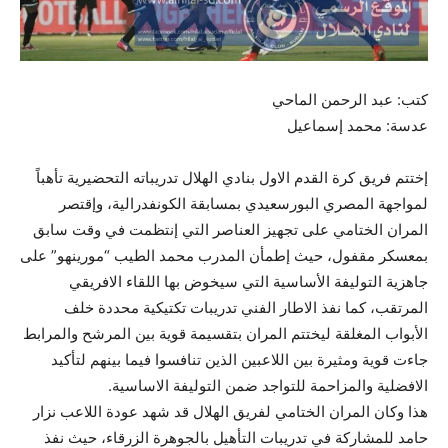
كتب: عبد الرحمن الماحي
عدسة: محمد إسماعيل
إختتم فريق كرة القدم الاول بنادي الهلال تدريباته التحضيرية تأهباً
لمواجهة المصري البورسعيدي بمسابقة الكونفدرالية، وإقتصر
المران الختامي على تجهيز العناصر التي إنتظمت في وقت سابق
بمعسكر مقفول، حيث إطمأن المدرب محمد الطيب “مورينهو” على
جاهزية التوليفة الأساسية التي سيخوض بها اللقاء الافريقي
المرتقب، كما نفذ الاطار الفني تدريبات تكتيكية محددة خلف
الأبواب المغلقة ليختتم المران بتقسيمة قوية بين المرشح والمرابط
جاءت قوية ومثيرة بين اللاعبين الذين تنافسوا فيما بينهم لتأكيد
الافضلية والمزاحمة للتواجد ضمن التوليفة الاساسية.
هذا وكان المران الختامي لفريق الهلال قد شهد عودة اللاعب نزار
حامد للمشاركة في تدريبات التأهيل بالجوهرة الزرقاء، حيث نفذ